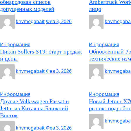
обнародован список
Ambertruck Work
допущенных моделей
лицо
khvmegabait
Фев 3, 2026
khvmegabai
Информация
Информация
Пикап Sollers ST9: старт продаж
Обновленный Pol
и цены
технические из
khvmegabait
Фев 3, 2026
khvmegabai
Информация
Информация
Другие Volkswagen Passat и
Новый Jetour X7
Jetta: из Китая на Ближний
рынок: подробн
Восток
khvmegabai
khvmegabait
Фев 3, 2026