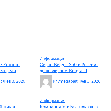
Информация
e Edition:
Седан Belgee S50 в России:
 модели
дешевле, чем Emgrand
t
Фев 3, 2026
khvmegabait
Фев 3, 2026
Информация
й пикап
Компания VinFast показала