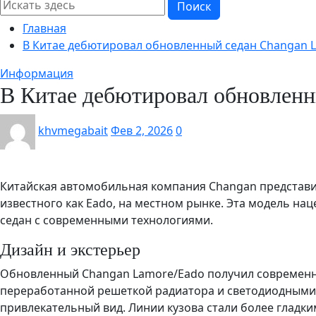
Поиск
Главная
В Китае дебютировал обновленный седан Changan 
Информация
В Китае дебютировал обновленн
khvmegabait
Фев 2, 2026
0
Китайская автомобильная компания Changan представи
известного как Eado, на местном рынке. Эта модель на
седан с современными технологиями.
Дизайн и экстерьер
Обновленный Changan Lamore/Eado получил современны
переработанной решеткой радиатора и светодиодными
привлекательный вид. Линии кузова стали более гладк