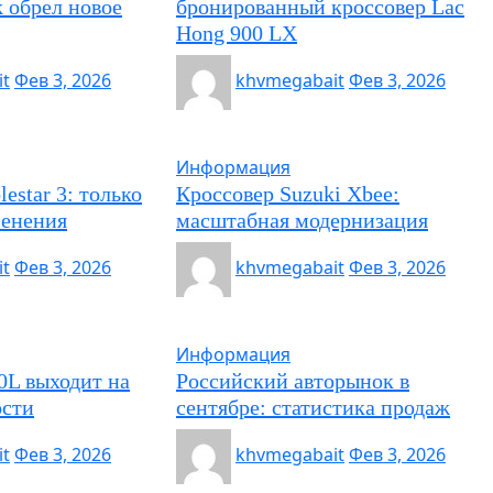
 обрел новое
бронированный кроссовер Lac
Hong 900 LX
t
Фев 3, 2026
khvmegabait
Фев 3, 2026
Информация
estar 3: только
Кроссовер Suzuki Xbee:
менения
масштабная модернизация
t
Фев 3, 2026
khvmegabait
Фев 3, 2026
Информация
0L выходит на
Российский авторынок в
ости
сентябре: статистика продаж
t
Фев 3, 2026
khvmegabait
Фев 3, 2026