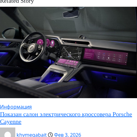
Related Story
Информация
Показан салон электрического кроссовера Porsche
Cayenne
khvmegabait
Фев 3, 2026