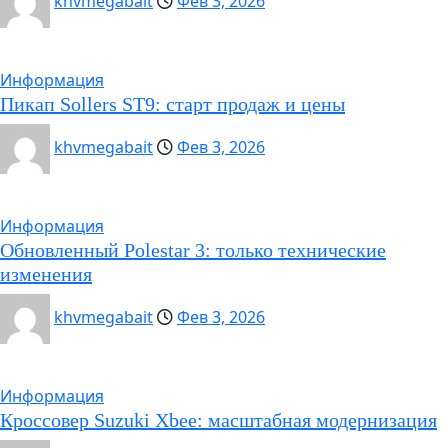
khvmegabait
Фев 3, 2026
Информация
Пикап Sollers ST9: старт продаж и цены
khvmegabait
Фев 3, 2026
Информация
Обновленный Polestar 3: только технические
изменения
khvmegabait
Фев 3, 2026
Информация
Кроссовер Suzuki Xbee: масштабная модернизация