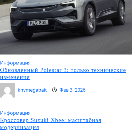
Информация
Обновленный Polestar 3: только технические
изменения
khvmegabait
Фев 3, 2026
Информация
Кроссовер Suzuki Xbee: масштабная
модернизация