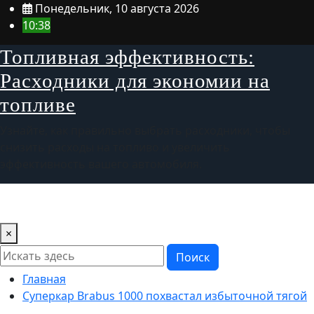
Перейти
Понедельник, 10 августа 2026
к
10:38
содержимому
Топливная эффективность:
Расходники для экономии на
топливе
Узнайте, как правильно выбрать расходники, чтобы
снизить расходы на топливо и увеличить
эффективность вашего автомобиля.
×
Поиск
Главная
Суперкар Brabus 1000 похвастал избыточной тягой