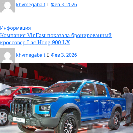
khvmegabait
Фев 3, 2026
Информация
Компания VinFast показала бронированный
кроссовер Lac Hong 900 LX
khvmegabait
Фев 3, 2026