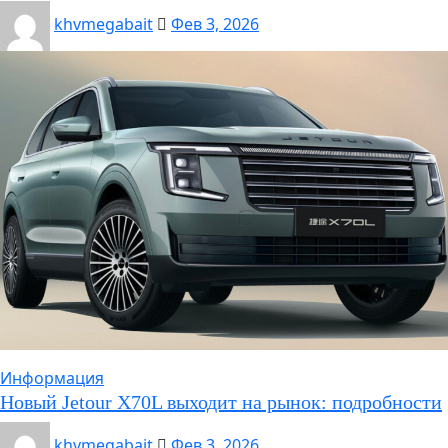
khvmegabait
Фев 3, 2026
Информация
Новый Jetour X70L выходит на рынок: подробности
khvmegabait
Фев 3, 2026