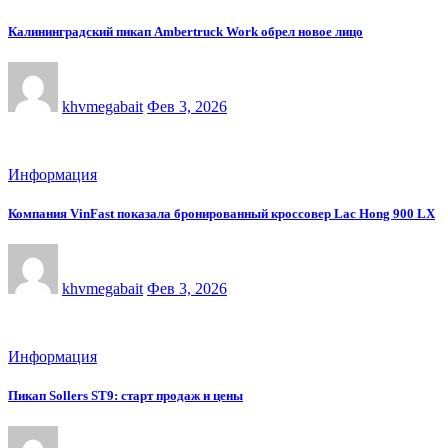
Калининградский пикап Ambertruck Work обрел новое лицо
khvmegabait
Фев 3, 2026
Информация
Компания VinFast показала бронированный кроссовер Lac Hong 900 LX
khvmegabait
Фев 3, 2026
Информация
Пикап Sollers ST9: старт продаж и цены