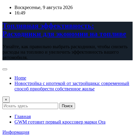
Перейти
Воскресенье, 9 августа 2026
к
16:49
содержимому
Топливная эффективность:
Расходники для экономии на топливе
Узнайте, как правильно выбрать расходники, чтобы снизить
расходы на топливо и увеличить эффективность вашего
автомобиля.
Home
Новостройка с ипотекой от застройщика: современный
способ приобрести собственное жилье
×
Поиск
Главная
GWM готовит первый кроссовер марки Ora
Информация