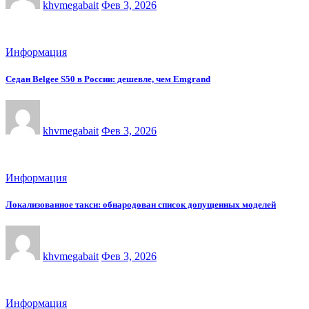
khvmegabait
Фев 3, 2026
Информация
Седан Belgee S50 в России: дешевле, чем Emgrand
khvmegabait
Фев 3, 2026
Информация
Локализованное такси: обнародован список допущенных моделей
khvmegabait
Фев 3, 2026
Информация