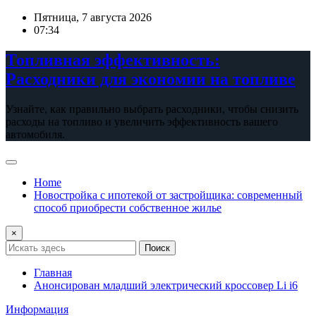
Перейти
Пятница, 7 августа 2026
к
07:34
содержимому
Топливная эффективность:
Расходники для экономии на топливе
Узнайте, как правильно выбрать расходники, чтобы снизить
расходы на топливо и увеличить эффективность вашего
автомобиля.
Home
Новостройка с ипотекой от застройщика: современный
способ приобрести собственное жилье
×
Поиск
Главная
Анонсирован младший электрический кроссовер Li i6
Информация