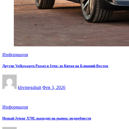
Информация
Другие Volkswagen Passat и Jetta: из Китая на Ближний Восток
khvmegabait
Фев 3, 2026
Информация
Новый Jetour X70L выходит на рынок: подробности