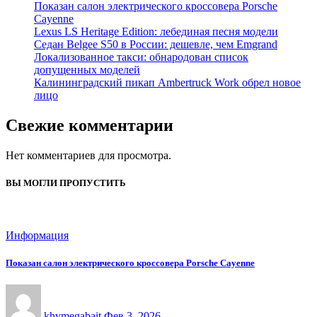
Показан салон электрического кроссовера Porsche
Cayenne
Lexus LS Heritage Edition: лебединая песня модели
Седан Belgee S50 в России: дешевле, чем Emgrand
Локализованное такси: обнародован список
допущенных моделей
Калининградский пикап Ambertruck Work обрел новое
лицо
Свежие комментарии
Нет комментариев для просмотра.
ВЫ МОГЛИ ПРОПУСТИТЬ
Информация
Показан салон электрического кроссовера Porsche Cayenne
khvmegabait
Фев 3, 2026