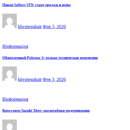
Пикап Sollers ST9: старт продаж и цены
khvmegabait
Фев 3, 2026
Информация
Обновленный Polestar 3: только технические изменения
khvmegabait
Фев 3, 2026
Информация
Кроссовер Suzuki Xbee: масштабная модернизация