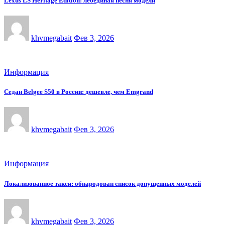
Lexus LS Heritage Edition: лебединая песня модели
khvmegabait
Фев 3, 2026
Информация
Седан Belgee S50 в России: дешевле, чем Emgrand
khvmegabait
Фев 3, 2026
Информация
Локализованное такси: обнародован список допущенных моделей
khvmegabait
Фев 3, 2026