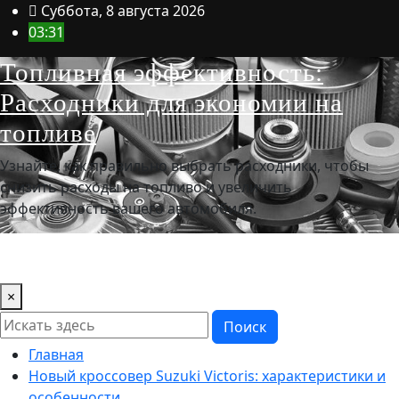
Перейти
Суббота, 8 августа 2026
к
03:31
содержимому
Топливная эффективность:
Расходники для экономии на
топливе
Узнайте, как правильно выбрать расходники, чтобы
снизить расходы на топливо и увеличить
эффективность вашего автомобиля.
×
Поиск
Главная
Новый кроссовер Suzuki Victoris: характеристики и
особенности